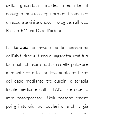
della ghiandola tiroidea mediante il
dosaggio ematico degli ormoni tiroidei ed
un'accurata visita endocrinologica, sull' eco
B-scan, RM e/o TC dell'orbita.
La
terapia
si avvale della cessazione
dell'abitudine al fumo di sigaretta, sostituti
lacrimali, chiusura notturna delle palpebre
mediante cerotto, sollevamento notturno
del capo mediante tre cuscini e terapia
locale mediante colliri FANS, steroidei o
immunosoppressori. Utili possono essere
poi gli steroidi perioculari o la chirurgia
palpebrale, cruciale è il controllo della
patologia sistemica mediante farmaci
steroidei o immunosoppressori sistemici.